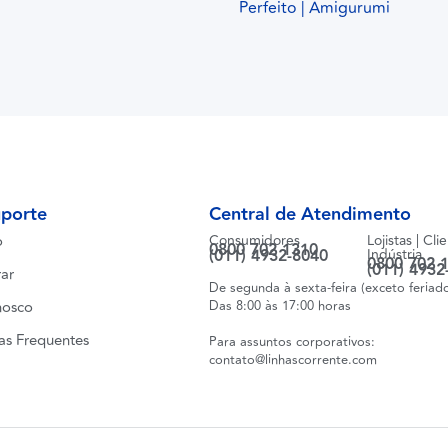
Perfeito | Amigurumi
uporte
Central de Atendimento
o
Consumidores
Lojistas | Cli
0800 702 1310
(011) 4932-8040
Indústria
0800 702 
(011) 4932
ar
De segunda à sexta-feira (exceto feriad
nosco
Das 8:00 às 17:00 horas
as Frequentes
Para assuntos corporativos:
contato@linhascorrente.com