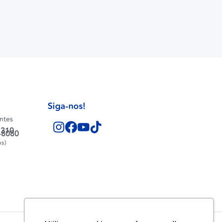
Siga-nos!
entes
1310
-8080
os)