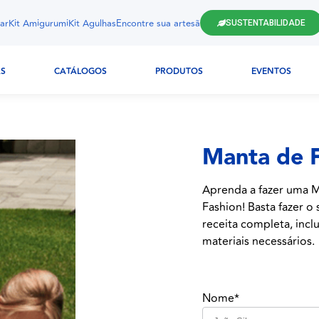
ar
Kit Amigurumi
Kit Agulhas
Encontre sua artesã
SUSTENTABILIDADE
AS
CATÁLOGOS
PRODUTOS
EVENTOS
Manta de F
Aprenda a fazer uma M
Fashion! Basta fazer o
receita completa, inclu
materiais necessários.
Nome*