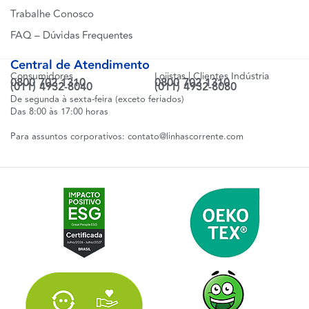
Trabalhe Conosco
FAQ – Dúvidas Frequentes
Central de Atendimento
Consumidores
Lojistas | Clientes Indústria
0800 702 1310
0800 702 1310
(011) 4932-8040
(011) 4932-8080
De segunda à sexta-feira (exceto feriados)
Das 8:00 às 17:00 horas
Para assuntos corporativos:
contato@linhascorrente.com