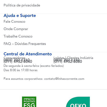
Política de privacidade
Ajuda e Suporte
Fale Conosco
Onde Comprar
Trabalhe Conosco
FAQ – Dúvidas Frequentes
Central de Atendimento
Consumidores
Lojistas | Clientes Indústria
0800 702 1310
0800 702 1310
(011) 4932-8040
(011) 4932-8080
De segunda à sexta-feira (exceto feriados)
Das 8:00 às 17:00 horas
Para assuntos corporativos:
contato@linhascorrente.com