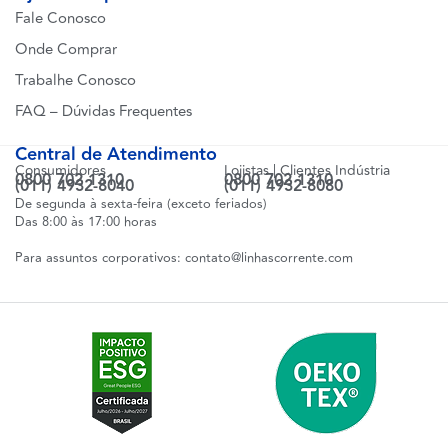
Fale Conosco
Onde Comprar
Trabalhe Conosco
FAQ – Dúvidas Frequentes
Central de Atendimento
Consumidores
Lojistas | Clientes Indústria
0800 702 1310
0800 702 1310
(011) 4932-8040
(011) 4932-8080
De segunda à sexta-feira (exceto feriados)
Das 8:00 às 17:00 horas
Para assuntos corporativos:
contato@linhascorrente.com