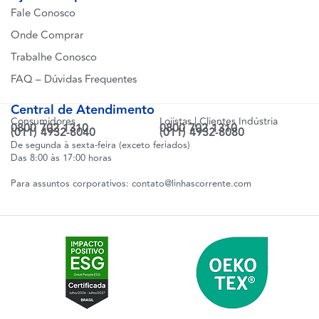
Fale Conosco
Onde Comprar
Trabalhe Conosco
FAQ – Dúvidas Frequentes
Central de Atendimento
Consumidores
Lojistas | Clientes Indústria
0800 702 1310
0800 702 1310
(011) 4932-8040
(011) 4932-8080
De segunda à sexta-feira (exceto feriados)
Das 8:00 às 17:00 horas
Para assuntos corporativos:
contato@linhascorrente.com