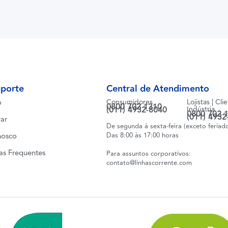
uporte
Central de Atendimento
o
Consumidores
Lojistas | Cli
0800 702 1310
(011) 4932-8040
Indústria
0800 702 
(011) 4932
ar
De segunda à sexta-feira (exceto feriad
nosco
Das 8:00 às 17:00 horas
as Frequentes
Para assuntos corporativos:
contato@linhascorrente.com