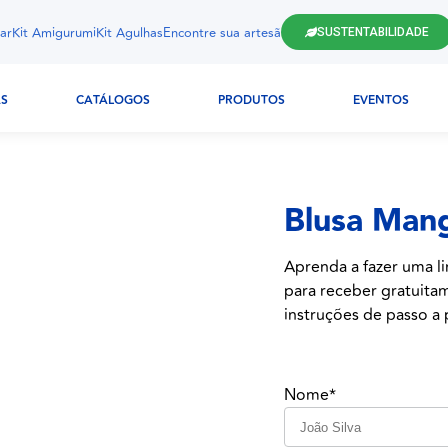
ar
Kit Amigurumi
Kit Agulhas
Encontre sua artesã
SUSTENTABILIDADE
AS
CATÁLOGOS
PRODUTOS
EVENTOS
Blusa Mang
Aprenda a fazer uma li
para receber gratuitam
instruções de passo a p
Nome*