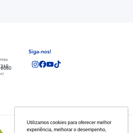
Siga-nos!
entes
1310
-8080
os)
Utilizamos cookies para oferecer melhor
experiência, melhorar o desempenho,