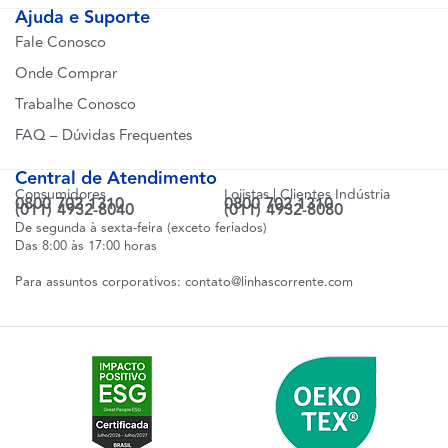
Ajuda e Suporte
Fale Conosco
Onde Comprar
Trabalhe Conosco
FAQ – Dúvidas Frequentes
Central de Atendimento
Consumidores
Lojistas | Clientes Indústria
0800 702 1310
0800 702 1310
(011) 4932-8040
(011) 4932-8080
De segunda à sexta-feira (exceto feriados)
Das 8:00 às 17:00 horas
Para assuntos corporativos:
contato@linhascorrente.com