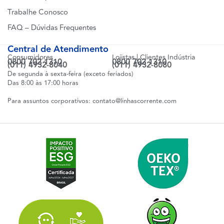
Trabalhe Conosco
FAQ – Dúvidas Frequentes
Central de Atendimento
Consumidores
Lojistas | Clientes Indústria
0800 702 1310
0800 702 1310
(011) 4932-8040
(011) 4932-8080
De segunda à sexta-feira (exceto feriados)
Das 8:00 às 17:00 horas
Para assuntos corporativos:
contato@linhascorrente.com