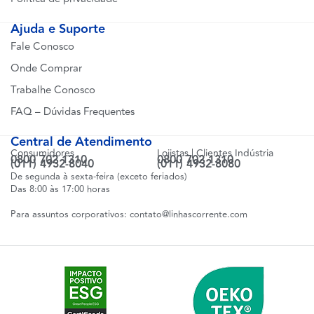
Ajuda e Suporte
Fale Conosco
Onde Comprar
Trabalhe Conosco
FAQ – Dúvidas Frequentes
Central de Atendimento
Consumidores
Lojistas | Clientes Indústria
0800 702 1310
0800 702 1310
(011) 4932-8040
(011) 4932-8080
De segunda à sexta-feira (exceto feriados)
Das 8:00 às 17:00 horas
Para assuntos corporativos:
contato@linhascorrente.com