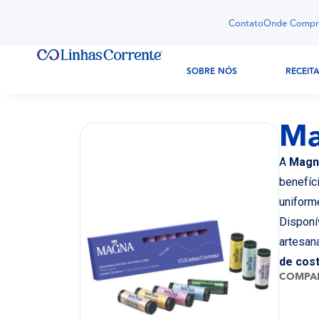
Contato
Onde Compr
SOBRE NÓS
RECEIT
Ma
A
Magn
benefíc
uniform
Dispon
artesan
de cost
COMPAR