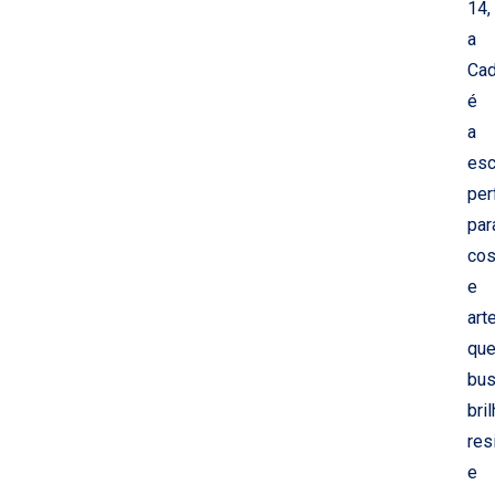
14,
a
Ca
é
a
esc
per
par
cos
e
art
qu
bu
bril
res
e