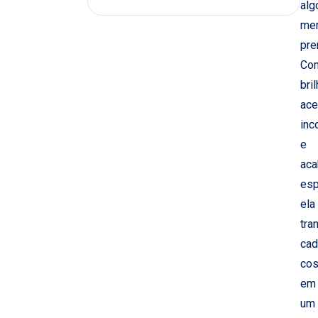
alg
mer
pre
Co
bri
ace
inc
e
ac
esp
ela
tra
cad
cos
em
um