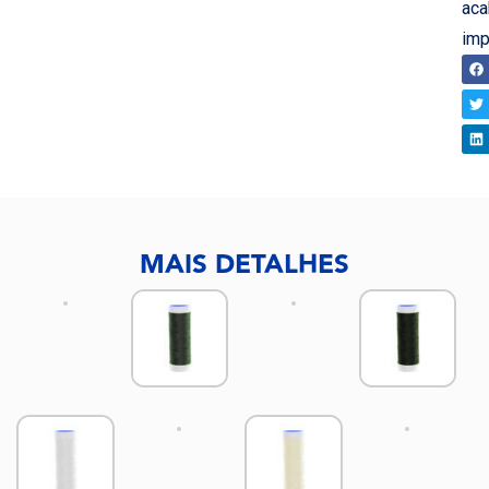
ac
imp
CO
MAIS DETALHES