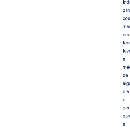
Ind
par
cos
man
em
tec
lev
e
mé
de
alg
ela
é
per
par
a