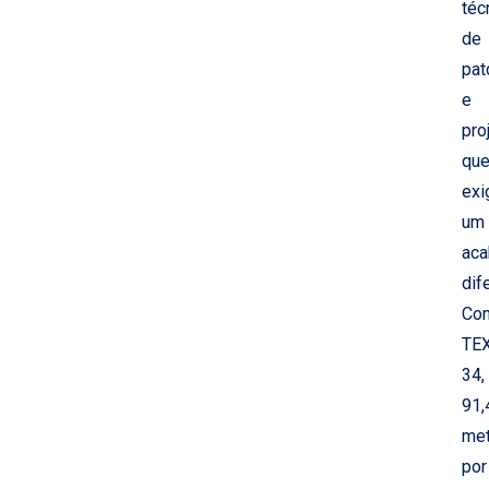
téc
de
pat
e
pro
qu
ex
um
ac
dif
Co
TE
34,
91,
met
por