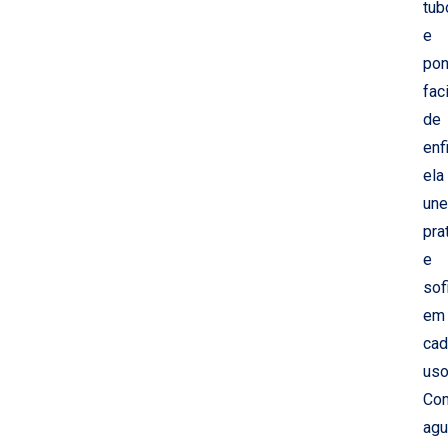
tub
e
pon
fac
de
enf
ela
une
pra
e
sof
em
cad
uso
Co
agu