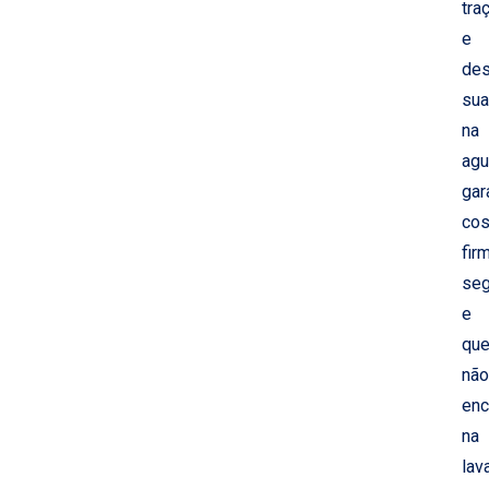
tra
e
des
su
na
agu
gar
cos
fir
seg
e
qu
não
en
na
lav