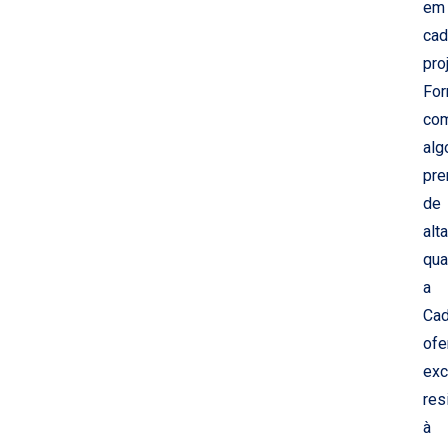
em
cad
pro
For
co
alg
pr
de
alta
qua
a
Ca
ofe
exc
res
à