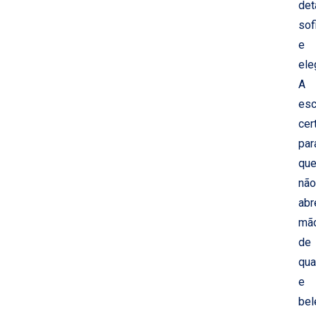
det
sof
e
ele
A
esc
cer
par
qu
não
abr
mã
de
qua
e
bel