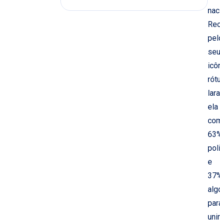
nac
Rec
pel
se
icô
rót
lara
ela
co
63
pol
e
37
alg
par
unir