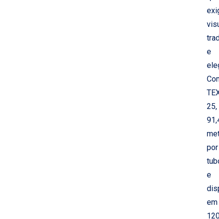
ex
vis
tra
e
ele
Co
TE
25,
91,
met
por
tub
e
dis
em
12