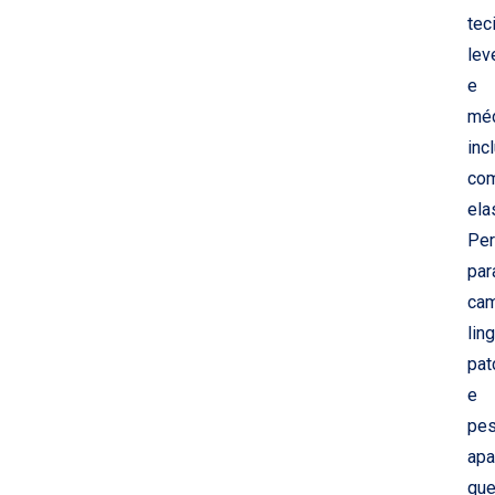
tec
lev
e
méd
inc
co
ela
Per
par
cam
lin
pat
e
pe
apa
qu