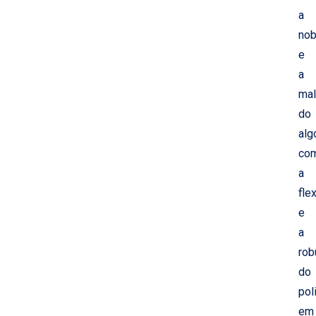
a
nob
e
a
mal
do
alg
co
a
fle
e
a
rob
do
pol
em