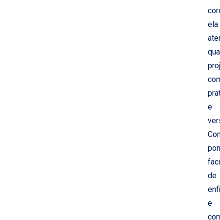
cor
ela
ate
qua
pro
co
pra
e
ver
Co
pon
fac
de
enf
e
com