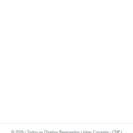
© 2026 | Todos os Direitos Reservados Linhas Corrente - CNPJ
61.148.052/0001-02
R. do Manifesto, 705 - Ipiranga, São Paulo - SP, 04209-000