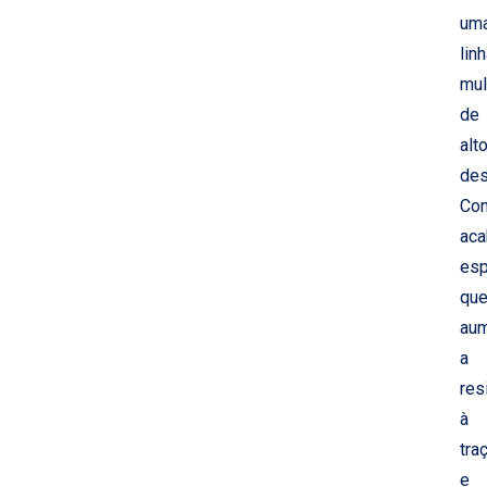
um
lin
mul
de
alt
de
Co
ac
esp
qu
au
a
res
à
tra
e