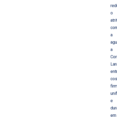
red
o
atri
co
a
agu
a
Cor
Lar
ent
cos
fir
uni
e
dur
em