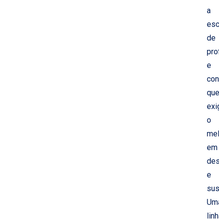
a
esc
de
pro
e
con
qu
ex
o
mel
em
de
e
sus
Um
lin