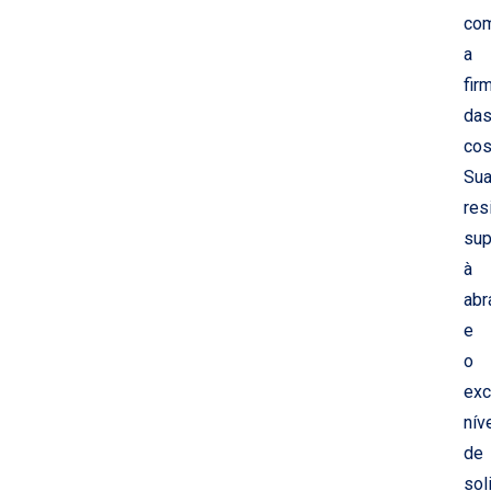
co
a
fir
da
cos
Su
res
sup
à
abr
e
o
exc
nív
de
sol