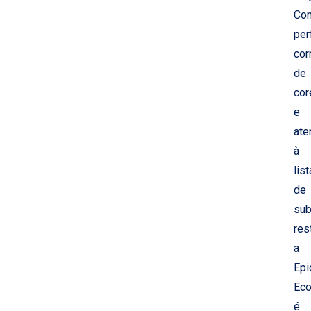
Co
per
cor
de
cor
e
ate
à
list
de
sub
rest
a
Epi
Ec
é