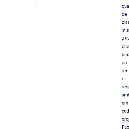
qua
de
cla
mun
par
qu
bu
pre
res
e
res
amb
em
cad
pro
Fab