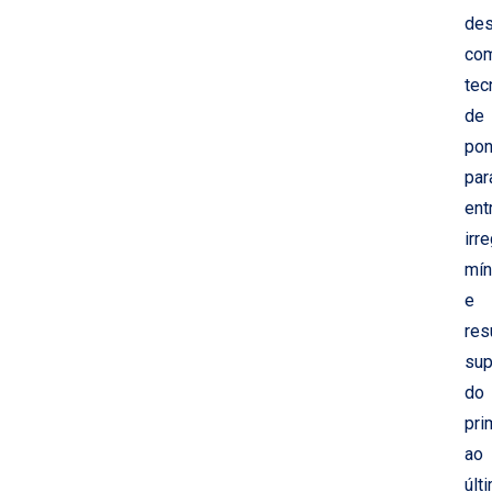
des
co
tec
de
pon
par
ent
irr
mí
e
res
sup
do
pri
ao
últ