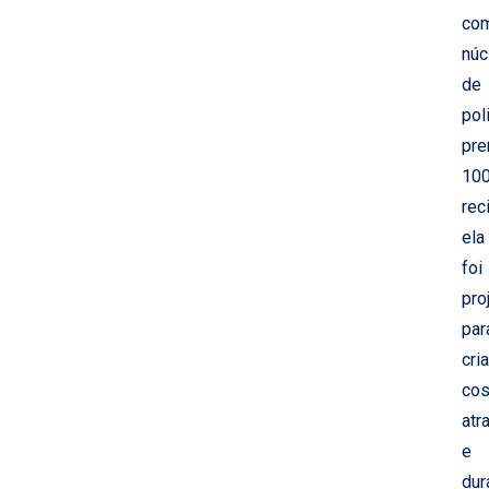
co
núc
de
pol
pr
10
rec
ela
foi
pro
par
cria
cos
atr
e
dur