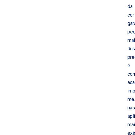
da
cor
gar
pe
ma
dur
pre
e
co
ac
imp
me
nas
apl
ma
exi