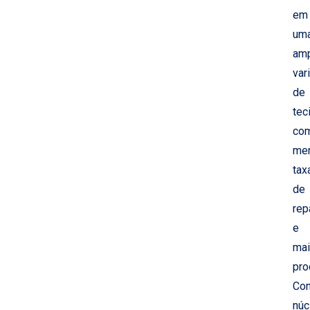
em
um
am
var
de
tec
co
me
tax
de
rep
e
mai
pro
Co
núc