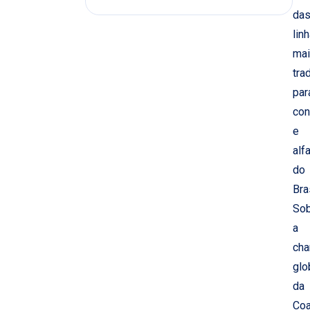
da
lin
ma
tra
par
con
e
alfa
do
Bras
So
a
cha
glo
da
Coa