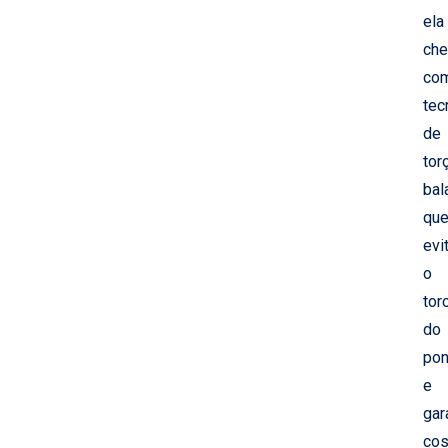
ela
ch
co
tec
de
tor
bal
qu
evi
o
tor
do
pon
e
gar
cos