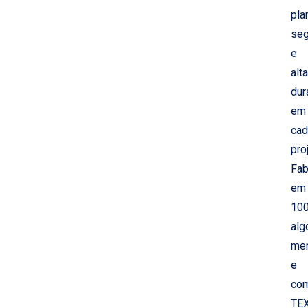
pla
seg
e
alt
dur
em
cad
pro
Fab
em
10
alg
mer
e
co
TE