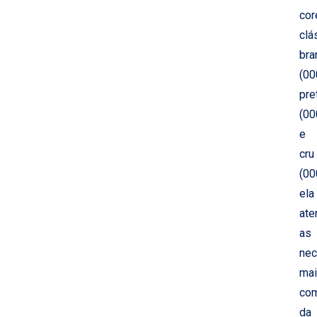
cor
clá
bra
(00
pre
(00
e
cru
(00
ela
ate
as
nec
ma
co
da