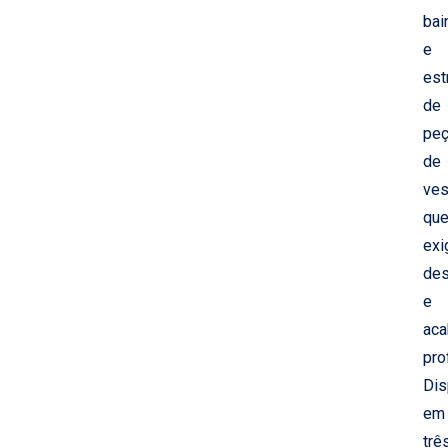
bai
e
est
de
pe
de
ves
qu
ex
de
e
ac
pro
Dis
em
trê