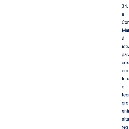
34,
a
Cor
Ma
é
ide
par
cos
em
lon
e
tec
gro
ent
alta
res