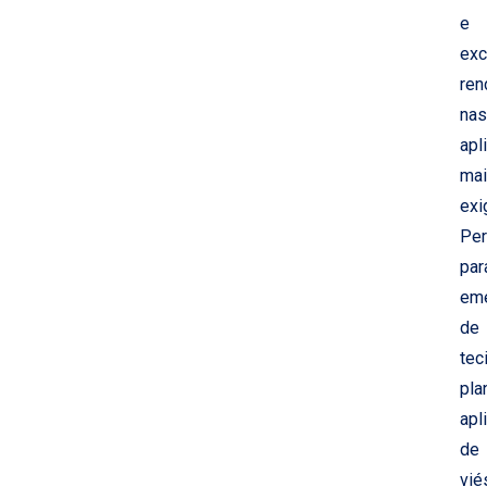
e
exc
ren
nas
apl
ma
exi
Per
par
em
de
tec
pla
apl
de
vié