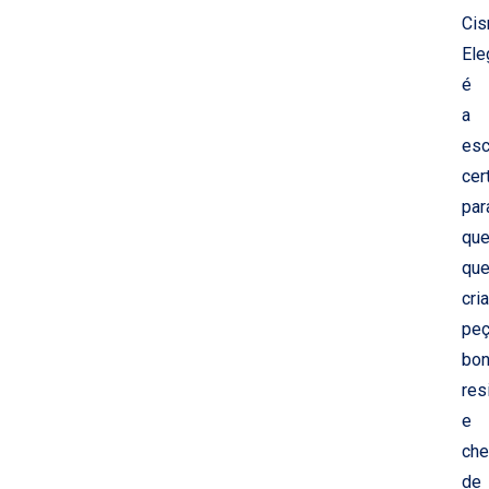
Cis
Ele
é
a
esc
cer
par
qu
que
cria
pe
bon
res
e
che
de