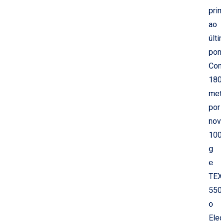
pri
ao
últ
pon
Co
18
met
por
nov
10
g
e
TE
550
o
Ele