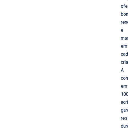
ofe
bo
ren
e
ma
em
cad
cri
A
co
em
10
acrí
gar
res
dur