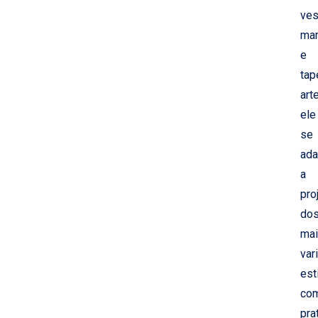
ves
ma
e
tap
art
ele
se
ada
a
pro
do
ma
var
est
co
pra