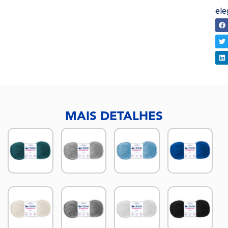
ele
CO
MAIS DETALHES