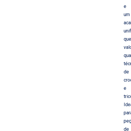
e
um
ac
uni
qu
val
qua
téc
de
cro
e
tric
Ide
par
pe
de