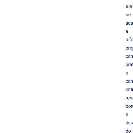
ele
se
ada
a
dif
pro
co
pra
e
con
ent
res
bon
e
dur
do