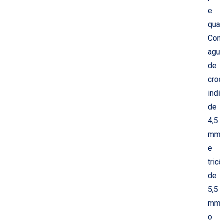
e
qua
Co
agu
de
cro
ind
de
4,5
m
e
tric
de
5,5
mm
o