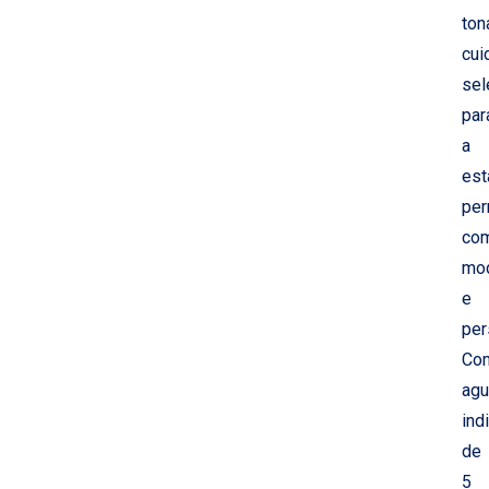
ton
cui
sel
par
a
est
per
co
mo
e
per
Co
agu
ind
de
5