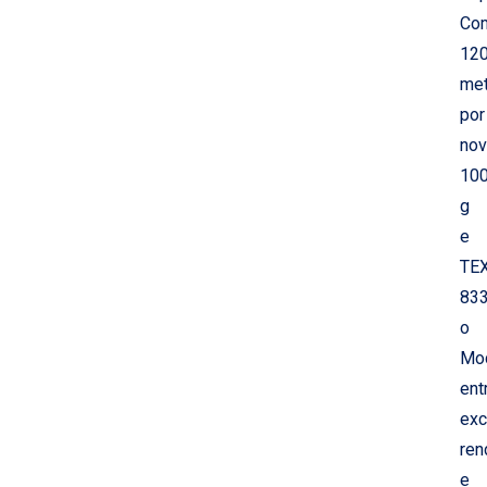
Co
12
met
por
nov
10
g
e
TE
833
o
Mo
ent
exc
ren
e