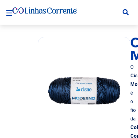
C
O
Ci
Mo
é
o
fio
da
Co
Co