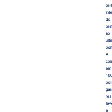
bri
int
do
pri
ao
últ
pon
A
co
em
10
pol
gar
res
lev
e