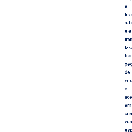
e
toq
ref
ele
tra
tas
fran
pe
de
ves
e
ace
em
cri
ver
esp