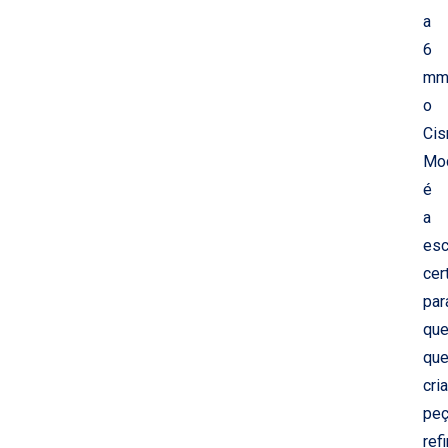
a
6
mm
o
Cis
Mo
é
a
esc
cer
par
qu
que
cria
pe
ref