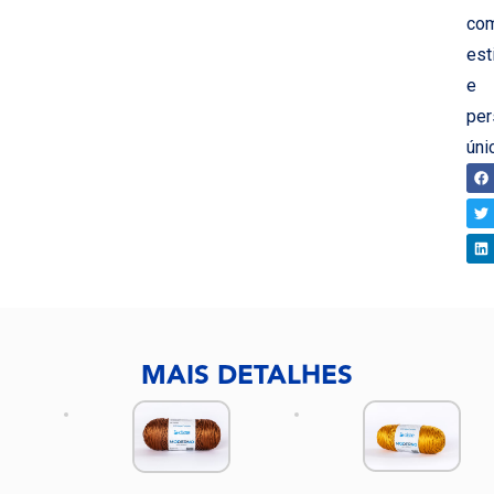
co
est
e
per
úni
CO
MAIS DETALHES