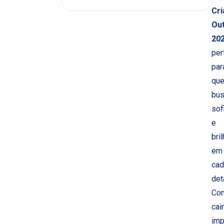
Cri
Ou
20
per
par
qu
bu
sof
e
bri
em
cad
det
Co
cai
imp