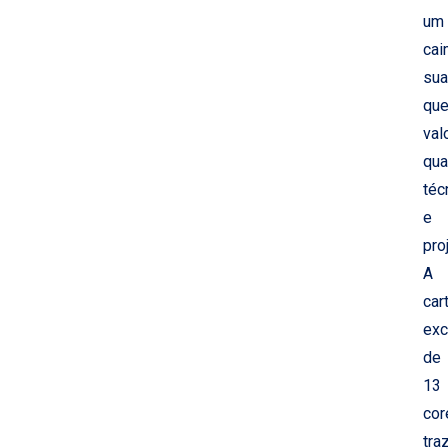
um
cai
su
qu
val
qua
téc
e
pro
A
car
exc
de
13
cor
tra