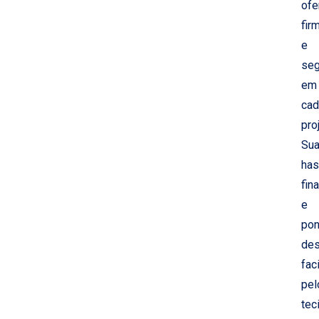
of
fir
e
seg
em
cad
pro
Su
has
fina
e
pon
des
fac
pel
tec