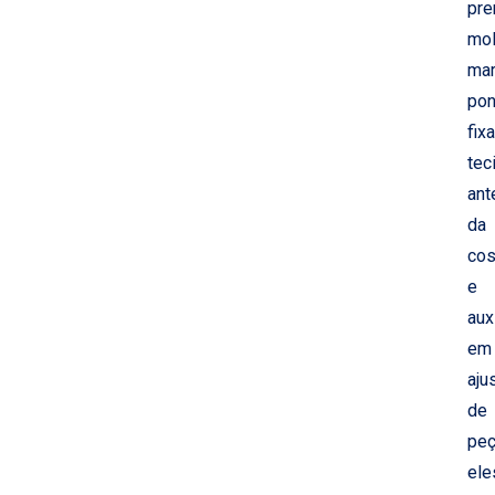
pre
mol
mar
pon
fixa
tec
ant
da
cos
e
auxi
em
aju
de
peç
ele