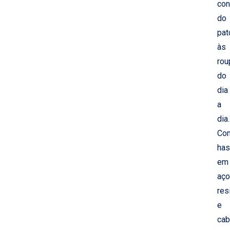
con
do
pat
às
rou
do
dia
a
dia.
Co
has
em
aço
res
e
cab