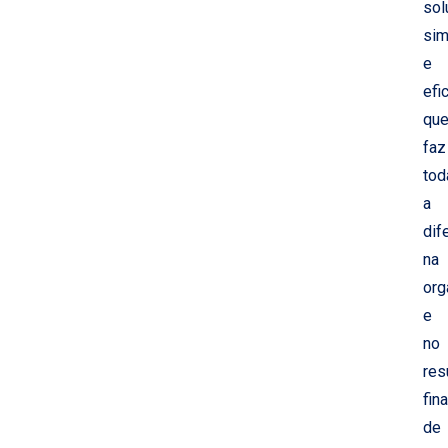
sol
sim
e
efi
qu
faz
tod
a
dif
na
org
e
no
res
fina
de