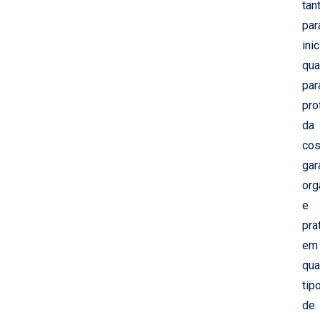
tan
par
ini
qua
par
pro
da
cos
gar
org
e
pra
em
qua
tip
de