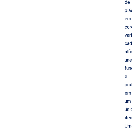
de
plá
em
cor
var
cad
alf
une
fun
e
pra
em
um
úni
ite
Um