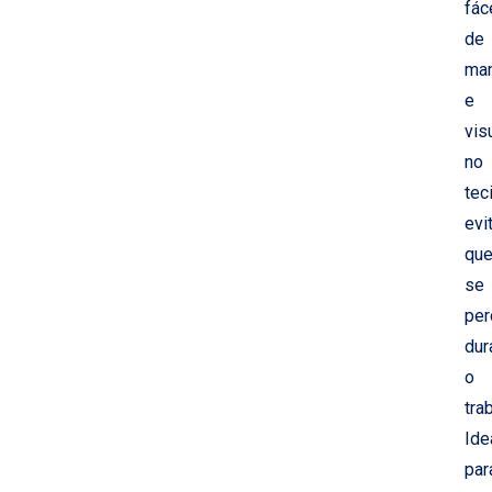
fác
de
ma
e
vis
no
tec
evi
qu
se
pe
dur
o
tra
Ide
par