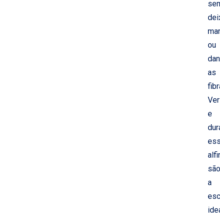
se
dei
ma
ou
dan
as
fibr
Ver
e
dur
es
alf
sã
a
esc
ide