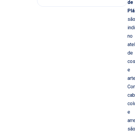
de
Plá
sã
ind
no
ate
de
cos
e
art
Co
cab
col
e
arr
sã