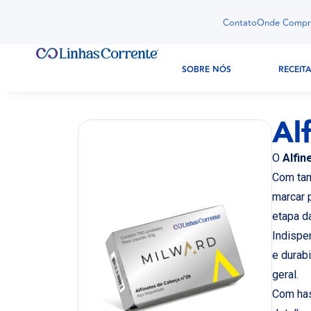
Contato
Onde Compr
SOBRE NÓS
RECEIT
Al
O
Alfin
Com tam
marcar 
etapa d
Indispen
e durab
geral.
Com has