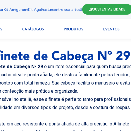
ar
Kit Amigurumi
Kit Agulhas
Encontre sua artesã
SUSTENTABILIDADE
AS
CATÁLOGOS
PRODUTOS
EVENTOS
finete de Cabeça Nº 29
ete de Cabeça Nº 29
é um item essencial para quem busca preci
anho ideal e ponta afiada, ele desliza facilmente pelos tecidos,
pontos com total firmeza. Sua cabeça facilita o manuseio e evita
a confecção mais prática e organizada.
sável no ateliê, esse alfinete é perfeito tanto para profissionai
ilidade em diversos tipos de projeto, desde a costura de roupas
te em aço resistente e ponta afiada de alta precisão, o Alfinete