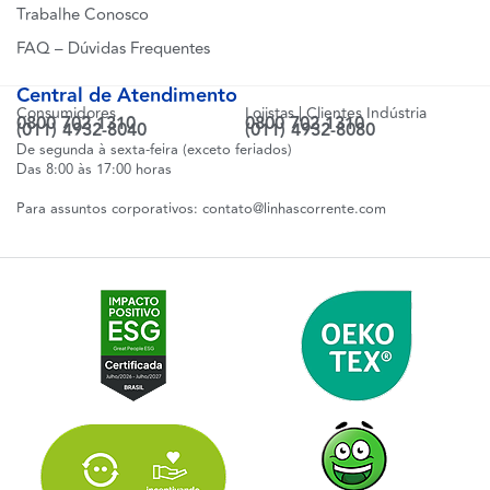
Trabalhe Conosco
FAQ – Dúvidas Frequentes
Central de Atendimento
Consumidores
Lojistas | Clientes Indústria
0800 702 1310
0800 702 1310
(011) 4932-8040
(011) 4932-8080
De segunda à sexta-feira (exceto feriados)
Das 8:00 às 17:00 horas
Para assuntos corporativos:
contato@linhascorrente.com