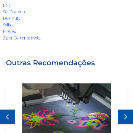
Epic
Sol Corrente
Dual duty
Sylko
Eloflex
Zíper Corrente Metal
Outras Recomendações