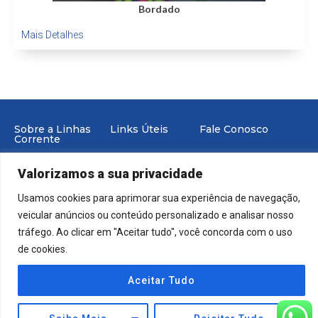
Artigos de uso 
Mais Detalhes
Sobre a Linhas
Links Úteis
Fale Conosco
Corrente
Portal de
E-mail:
Trabalhe Conosco
Produtos
industria@linhascorrente.c
Valorizamos a sua privacidade
Politica de Privacidade
Suporte
Usamos cookies para aprimorar sua experiência de navegação,
veicular anúncios ou conteúdo personalizado e analisar nosso
tráfego. Ao clicar em "Aceitar tudo", você concorda com o uso
de cookies.
© 2023 | Todos os Direitos Reservados Linhas Corrente
Desenvolvido | Linhas Corrente
Aceitar Tudo