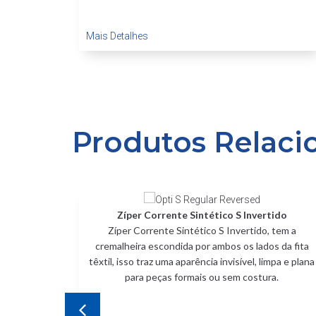
Mais Detalhes
Produtos Relaci
Zíper Corrente Sintético S Invertido
lvido e
Zíper Corrente Sintético S Invertido, tem a
godão,
cremalheira escondida por ambos os lados da fita
turas de
têxtil, isso traz uma aparência invisível, limpa e plana
para peças formais ou sem costura.