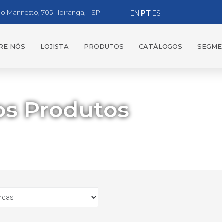
do Manifesto, 705 - Ipiranga, - SP
EN
PT
ES
RE NÓS
LOJISTA
PRODUTOS
CATÁLOGOS
SEGM
s Produtos