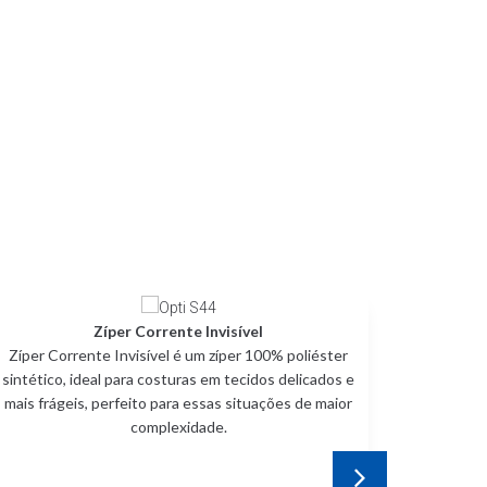
Zíper Corrente Invisível
Zíper Corrente Invisível é um zíper 100% poliéster
Zíper Co
sintético, ideal para costuras em tecidos delicados e
de plást
mais frágeis, perfeito para essas situações de maior
aplicaçõ
complexidade.