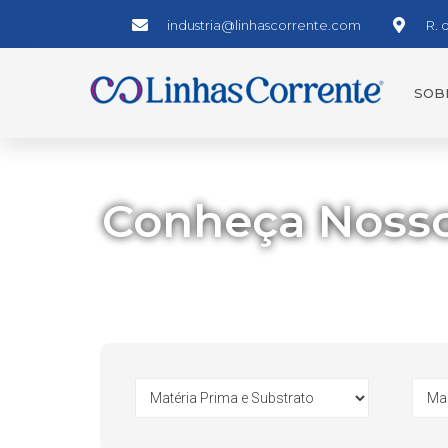
industria@linhascorrente.com
R. 
SOB
Conheça Nosso