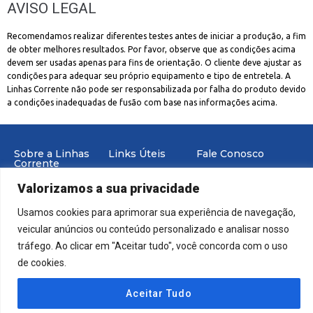
AVISO LEGAL
Recomendamos realizar diferentes testes antes de iniciar a produção, a fim
de obter melhores resultados. Por favor, observe que as condições acima
devem ser usadas apenas para fins de orientação. O cliente deve ajustar as
condições para adequar seu próprio equipamento e tipo de entretela. A
Linhas Corrente não pode ser responsabilizada por falha do produto devido
a condições inadequadas de fusão com base nas informações acima.
Sobre a Linhas
Links Úteis
Fale Conosco
Corrente
Portal de
E-mail:
Valorizamos a sua privacidade
Trabalhe Conosco
Produtos
industria@linhascorrente.c
Politica de Privacidade
Suporte
Usamos cookies para aprimorar sua experiência de navegação,
veicular anúncios ou conteúdo personalizado e analisar nosso
tráfego. Ao clicar em "Aceitar tudo", você concorda com o uso
de cookies.
© 2023 | Todos os Direitos Reservados Linhas Corrente
Aceitar Tudo
Desenvolvido | Linhas Corrente