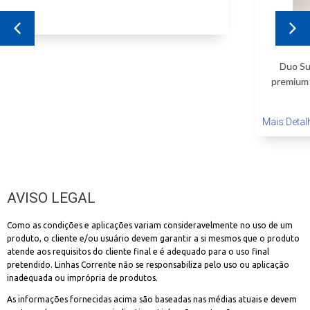
Duo Super Cotton
Duo Super Cotton é uma linha de costura de qualidade
premium ideal para uso na fabricação de roupas de algodão
tingido.
Mais Detalhes
AVISO LEGAL
Como as condições e aplicações variam consideravelmente no uso de um
produto, o cliente e/ou usuário devem garantir a si mesmos que o produto
atende aos requisitos do cliente final e é adequado para o uso final
pretendido. Linhas Corrente não se responsabiliza pelo uso ou aplicação
inadequada ou imprópria de produtos.
As informações fornecidas acima são baseadas nas médias atuais e devem