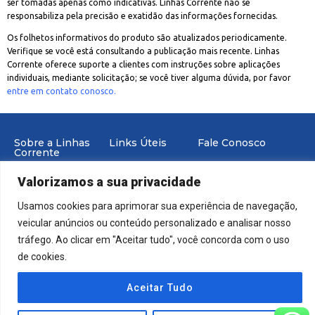
ser tomadas apenas como indicativas. Linhas Corrente não se
responsabiliza pela precisão e exatidão das informações fornecidas.
Os folhetos informativos do produto são atualizados periodicamente.
Verifique se você está consultando a publicação mais recente. Linhas
Corrente oferece suporte a clientes com instruções sobre aplicações
individuais, mediante solicitação; se você tiver alguma dúvida, por favor
entre em contato conosco.
Sobre a Linhas
Links Úteis
Fale Conosco
Corrente
Portal de
E-mail:
Trabalhe Conosco
Valorizamos a sua privacidade
Produtos
industria@linhascorrente.c
Politica de Privacidade
Suporte
Usamos cookies para aprimorar sua experiência de navegação,
veicular anúncios ou conteúdo personalizado e analisar nosso
tráfego. Ao clicar em "Aceitar tudo", você concorda com o uso
de cookies.
© 2023 | Todos os Direitos Reservados Linhas Corrente
Aceitar Tudo
Desenvolvido | Linhas Corrente