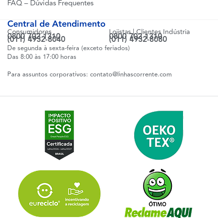
FAQ – Dúvidas Frequentes
Central de Atendimento
Consumidores
Lojistas | Clientes Indústria
0800 702 1310
0800 702 1310
(011) 4932-8040
(011) 4932-8080
De segunda à sexta-feira (exceto feriados)
Das 8:00 às 17:00 horas
Para assuntos corporativos:
contato@linhascorrente.com