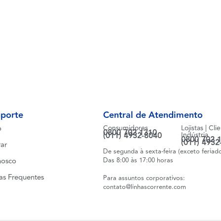
uporte
Central de Atendimento
o
Consumidores
Lojistas | Cli
0800 702 1310
(011) 4932-8040
Indústria
0800 702 
(011) 4932
ar
De segunda à sexta-feira (exceto feriad
nosco
Das 8:00 às 17:00 horas
as Frequentes
Para assuntos corporativos:
contato@linhascorrente.com