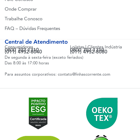
Onde Comprar
Trabalhe Conosco
FAQ – Dúvidas Frequentes
Central de Atendimento
Consumidores
Lojistas | Clientes Indústria
0800 702 1310
0800 702 1310
(011) 4932-8040
(011) 4932-8080
De segunda à sexta-feira (exceto feriados)
Das 8:00 às 17:00 horas
Para assuntos corporativos:
contato@linhascorrente.com