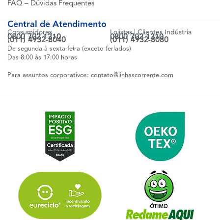
FAQ – Dúvidas Frequentes
Central de Atendimento
Consumidores
Lojistas | Clientes Indústria
0800 702 1310
0800 702 1310
(011) 4932-8040
(011) 4932-8080
De segunda à sexta-feira (exceto feriados)
Das 8:00 às 17:00 horas
Para assuntos corporativos:
contato@linhascorrente.com