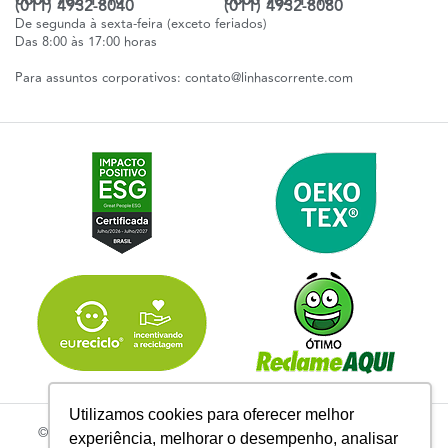
0800 702 1310
0800 702 1310
(011) 4932-8040
(011) 4932-8080
De segunda à sexta-feira (exceto feriados)
Das 8:00 às 17:00 horas
Para assuntos corporativos:
contato@linhascorrente.com
Utilizamos cookies para oferecer melhor
© 2026 | Todos os Direitos Reservados Linhas Corrente - CNPJ
experiência, melhorar o desempenho, analisar