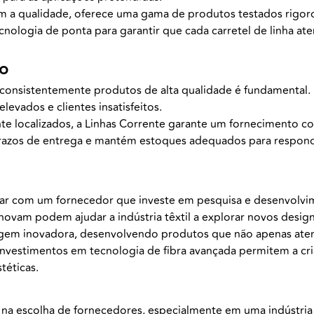
 a qualidade, oferece uma gama de produtos testados rigoros
ecnologia de ponta para garantir que cada carretel de linha at
to
consistentemente produtos de alta qualidade é fundamental.
levados e clientes insatisfeitos.
nte localizados, a Linhas Corrente garante um fornecimento c
razos de entrega e mantém estoques adequados para respon
lhar com um fornecedor que investe em pesquisa e desenvol
novam podem ajudar a indústria têxtil a explorar novos design
dagem inovadora, desenvolvendo produtos que não apenas ate
nvestimentos em tecnologia de fibra avançada permitem a cria
téticas.
l na escolha de fornecedores, especialmente em uma indústria 