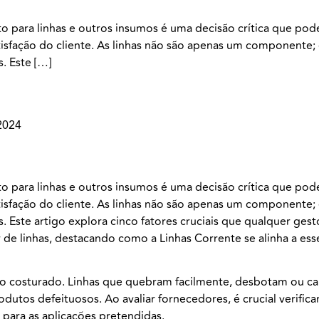
rto para linhas e outros insumos é uma decisão crítica que po
atisfação do cliente. As linhas não são apenas um componente; e
s. Este […]
2024
rto para linhas e outros insumos é uma decisão crítica que po
atisfação do cliente. As linhas não são apenas um componente; e
is. Este artigo explora cinco fatores cruciais que qualquer 
de linhas, destacando como a Linhas Corrente se alinha a esses
do costurado. Linhas que quebram facilmente, desbotam ou c
utos defeituosos. Ao avaliar fornecedores, é crucial verifica
 para as aplicações pretendidas.