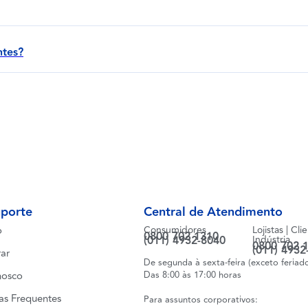
ntes?
uporte
Central de Atendimento
o
Consumidores
Lojistas | Cli
0800 702 1310
(011) 4932-8040
Indústria
0800 702 
(011) 4932
ar
De segunda à sexta-feira (exceto feriad
nosco
Das 8:00 às 17:00 horas
as Frequentes
Para assuntos corporativos: