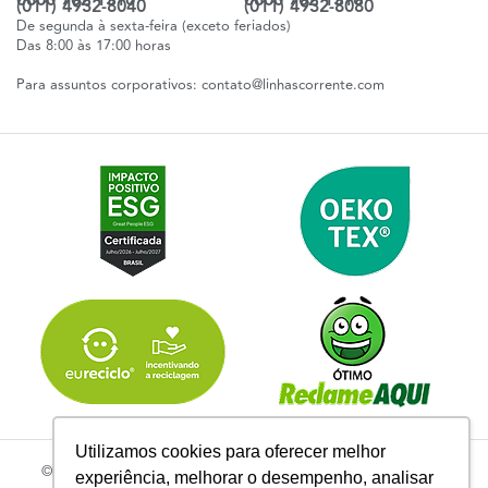
0800 702 1310
0800 702 1310
(011) 4932-8040
(011) 4932-8080
De segunda à sexta-feira (exceto feriados)
Das 8:00 às 17:00 horas
Para assuntos corporativos:
contato@linhascorrente.com
Utilizamos cookies para oferecer melhor
© 2026 | Todos os Direitos Reservados Linhas Corrente - CNPJ
experiência, melhorar o desempenho, analisar