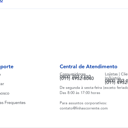
ão
uporte
Central de Atendimento
o
Consumidores
Lojistas | Cli
0800 702 1310
(011) 4932-8040
Indústria
0800 702 
(011) 4932
ar
De segunda à sexta-feira (exceto feriad
nosco
Das 8:00 às 17:00 horas
as Frequentes
Para assuntos corporativos:
contato@linhascorrente.com