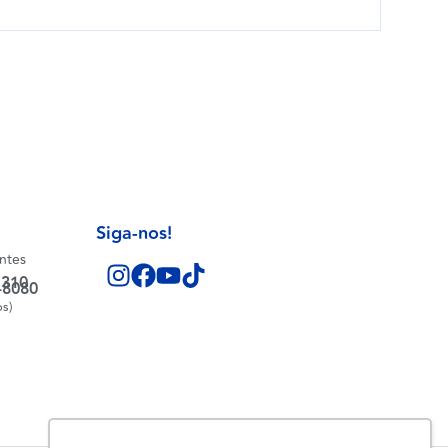
Siga-nos!
entes
1310
-8080
os)