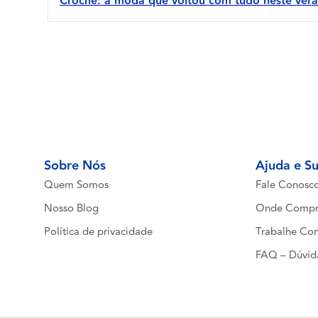
Crochê: a moda que voltou com tudo neste ver
Sobre Nós
Ajuda e S
Quem Somos
Fale Conosc
Nosso Blog
Onde Compr
Política de privacidade
Trabalhe Co
FAQ – Dúvid