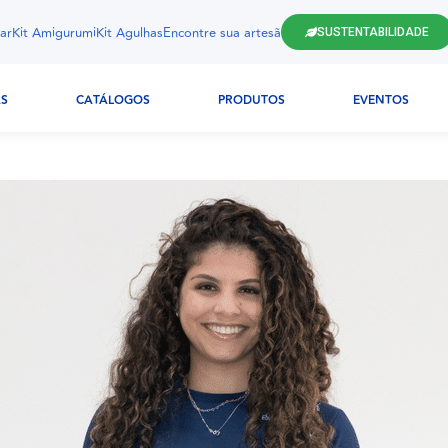
ar
Kit Amigurumi
Kit Agulhas
Encontre sua artesã
SUSTENTABILIDADE
AS
CATÁLOGOS
PRODUTOS
EVENTOS