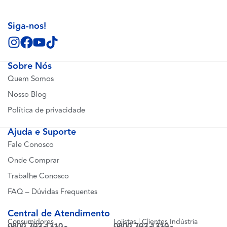
Siga-nos!
Sobre Nós
Quem Somos
Nosso Blog
Política de privacidade
Ajuda e Suporte
Fale Conosco
Onde Comprar
Trabalhe Conosco
FAQ – Dúvidas Frequentes
Central de Atendimento
Consumidores
Lojistas | Clientes Indústria
0800 702 1310
0800 702 1310