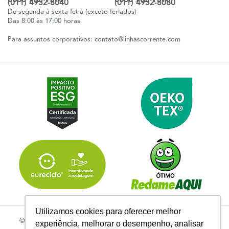
(011) 4932-8040
(011) 4932-8080
De segunda à sexta-feira (exceto feriados)
Das 8:00 às 17:00 horas
Para assuntos corporativos:
contato@linhascorrente.com
Utilizamos cookies para oferecer melhor
© 2026 | Todos os Direitos Reservados Linhas Corrente - CNPJ
experiência, melhorar o desempenho, analisar