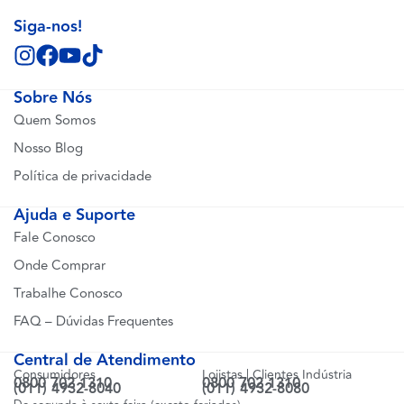
Siga-nos!
Sobre Nós
Quem Somos
Nosso Blog
Política de privacidade
Ajuda e Suporte
Fale Conosco
Onde Comprar
Trabalhe Conosco
FAQ – Dúvidas Frequentes
Central de Atendimento
Consumidores
Lojistas | Clientes Indústria
0800 702 1310
0800 702 1310
(011) 4932-8040
(011) 4932-8080