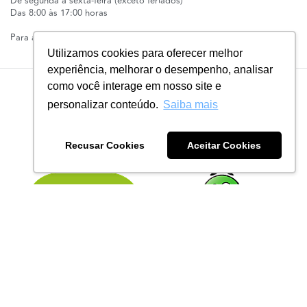
De segunda à sexta-feira (exceto feriados)
Das 8:00 às 17:00 horas
Para assuntos corporativos:
contato@linhascorrente.com
Utilizamos cookies para oferecer melhor
experiência, melhorar o desempenho, analisar
como você interage em nosso site e
personalizar conteúdo.
Saiba mais
Recusar Cookies
Aceitar Cookies
© 2026 | Todos os Direitos Reservados Linhas Corrente - CNPJ
61.148.052/0001-02
R. do Manifesto, 705 - Ipiranga, São Paulo - SP, 04209-000