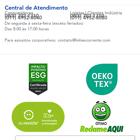
Central de Atendimento
Consumidores
Lojistas | Clientes Indústria
0800 702 1310
0800 702 1310
(011) 4932-8040
(011) 4932-8080
De segunda à sexta-feira (exceto feriados)
Das 8:00 às 17:00 horas
Para assuntos corporativos:
contato@linhascorrente.com