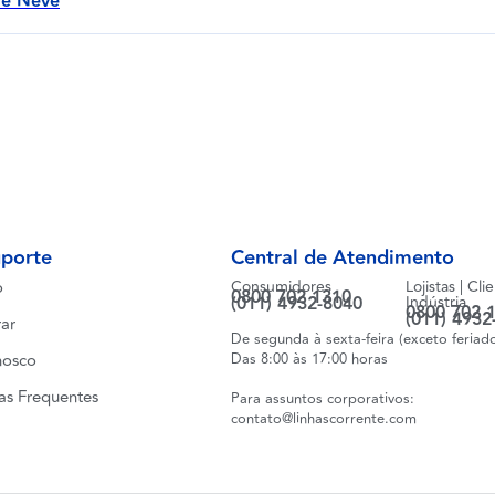
de Neve
uporte
Central de Atendimento
o
Consumidores
Lojistas | Cli
0800 702 1310
(011) 4932-8040
Indústria
0800 702 
(011) 4932
ar
De segunda à sexta-feira (exceto feriad
nosco
Das 8:00 às 17:00 horas
as Frequentes
Para assuntos corporativos:
contato@linhascorrente.com