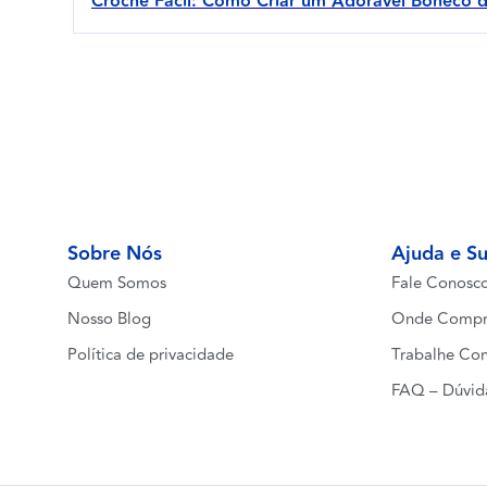
Crochê Fácil: Como Criar um Adorável Boneco 
Sobre Nós
Ajuda e S
Quem Somos
Fale Conosc
Nosso Blog
Onde Compr
Política de privacidade
Trabalhe Co
FAQ – Dúvid