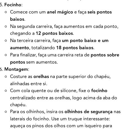
Focinho
:
Comece com um
anel mágico
e faça
seis pontos
baixos
.
Na segunda carreira, faça aumentos em cada ponto,
chegando a
12 pontos baixos
.
Na terceira carreira, faça
um ponto baixo e um
aumento
, totalizando
18 pontos baixos
.
Para finalizar, faça uma carreira reta de
pontos sobre
pontos
sem aumentos.
Montagem
:
Costure as
orelhas
na parte superior do chapéu,
alinhadas entre si.
Com cola quente ou de silicone, fixe o
focinho
centralizado entre as orelhas, logo acima da aba do
chapéu.
Para os olhinhos, insira os
olhinhos de segurança
nas
laterais do focinho. Use um truque interessante:
aqueça os pinos dos olhos com um isqueiro para