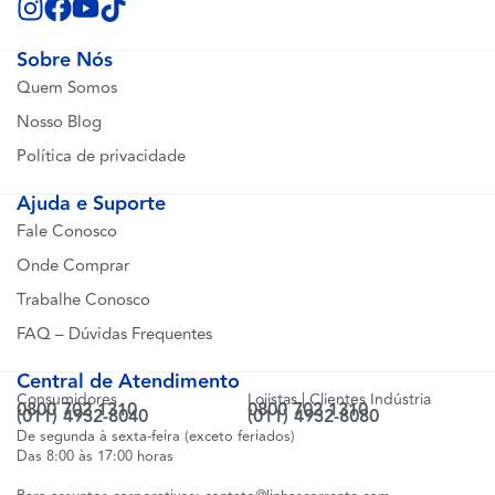
Sobre Nós
Quem Somos
Nosso Blog
Política de privacidade
Ajuda e Suporte
Fale Conosco
Onde Comprar
Trabalhe Conosco
FAQ – Dúvidas Frequentes
Central de Atendimento
Consumidores
Lojistas | Clientes Indústria
0800 702 1310
0800 702 1310
(011) 4932-8040
(011) 4932-8080
De segunda à sexta-feira (exceto feriados)
Das 8:00 às 17:00 horas