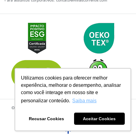
Para assuntos corporativos:
contato@linhascorrente.com
Utilizamos cookies para oferecer melhor
experiência, melhorar o desempenho, analisar
como você interage em nosso site e
personalizar conteúdo.
Saiba mais
© 2026 | Todos os Direitos Reservados Linhas Corrente - CNPJ
61.148.052/0001-02
R. do Manifesto, 705 - Ipiranga, São Paulo - SP, 04209-000
Recusar Cookies
Aceitar Cookies