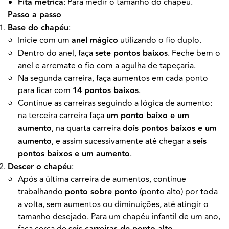
Fita métrica
: Para medir o tamanho do chapéu.
Passo a passo
Base do chapéu
:
Inicie com um
anel mágico
utilizando o fio duplo.
Dentro do anel, faça
sete pontos baixos
. Feche bem o
anel e arremate o fio com a agulha de tapeçaria.
Na segunda carreira, faça aumentos em cada ponto
para ficar com
14 pontos baixos
.
Continue as carreiras seguindo a lógica de aumento:
na terceira carreira faça
um ponto baixo e um
aumento
, na quarta carreira
dois pontos baixos e um
aumento
, e assim sucessivamente até chegar a
seis
pontos baixos e um aumento
.
Descer o chapéu
:
Após a última carreira de aumentos, continue
trabalhando
ponto sobre ponto
(ponto alto) por toda
a volta, sem aumentos ou diminuições, até atingir o
tamanho desejado. Para um chapéu infantil de um ano,