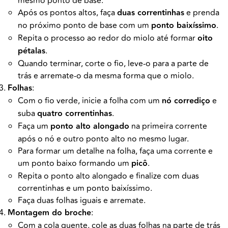
mesmo ponto de base.
Após os pontos altos, faça
duas correntinhas
e prenda
no próximo ponto de base com um
ponto baixíssimo
.
Repita o processo ao redor do miolo até formar
oito
pétalas
.
Quando terminar, corte o fio, leve-o para a parte de
trás e arremate-o da mesma forma que o miolo.
Folhas
:
Com o fio verde, inicie a folha com um
nó corrediço
e
suba
quatro correntinhas
.
Faça um
ponto alto alongado
na primeira corrente
após o nó e outro ponto alto no mesmo lugar.
Para formar um detalhe na folha, faça uma corrente e
um ponto baixo formando um
picô
.
Repita o ponto alto alongado e finalize com duas
correntinhas e um ponto baixíssimo.
Faça duas folhas iguais e arremate.
Montagem do broche
:
Com a cola quente, cole as duas folhas na parte de trás