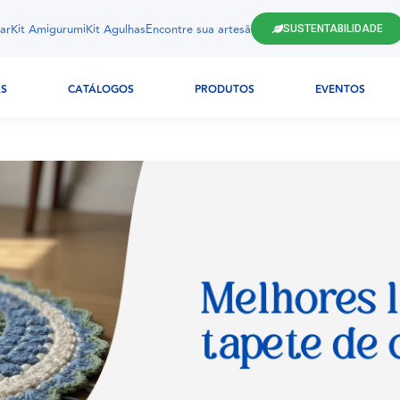
ar
Kit Amigurumi
Kit Agulhas
Encontre sua artesã
SUSTENTABILIDADE
AS
CATÁLOGOS
PRODUTOS
EVENTOS