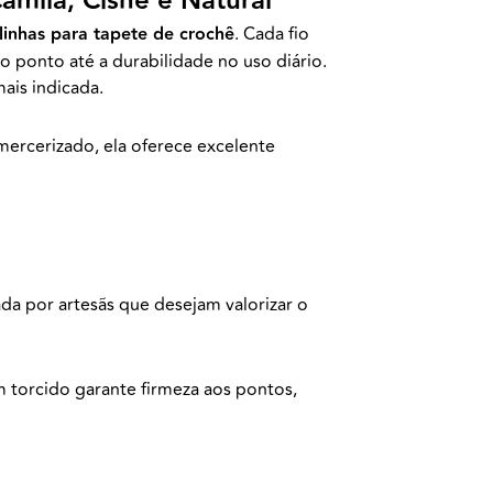
amila, Cisne e Natural
linhas para tapete de crochê
. Cada fio
do ponto até a durabilidade no uso diário.
ais indicada.
mercerizado, ela oferece excelente
ada por artesãs que desejam valorizar o
em torcido garante firmeza aos pontos,