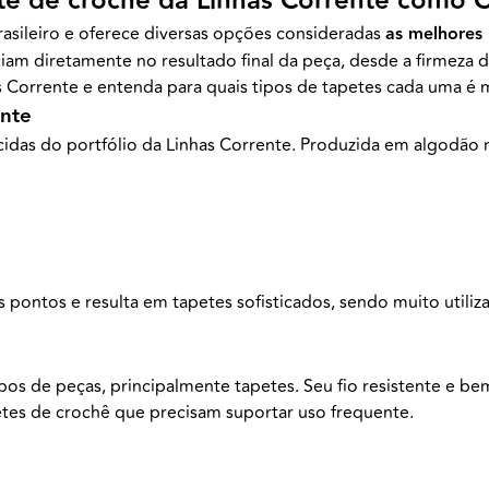
te de crochê da Linhas Corrente como C
rasileiro e oferece diversas opções consideradas
as melhores 
nciam diretamente no resultado final da peça, desde a firmeza 
as Corrente e entenda para quais tipos de tapetes cada uma é m
ente
cidas do portfólio da Linhas Corrente. Produzida em algodão 
 pontos e resulta em tapetes sofisticados, sendo muito utiliz
ipos de peças, principalmente tapetes. Seu fio resistente e b
tes de crochê que precisam suportar uso frequente.