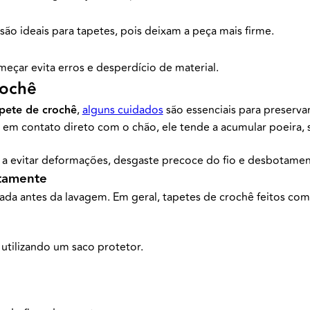
o ideais para tapetes, pois deixam a peça mais firme.
omeçar evita erros e desperdício de material.
rochê
apete de crochê
,
alguns cuidados
são essenciais para preservar
m contato direto com o chão, ele tende a acumular poeira, so
 a evitar deformações, desgaste precoce do fio e desbotamen
etamente
izada antes da lavagem. Em geral, tapetes de crochê feitos c
 utilizando um saco protetor.