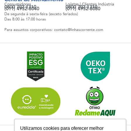
Consumidores
Lojistas | Clientes Indústria
0800 702 1310
0800 702 1310
(011) 4932-8040
(011) 4932-8080
De segunda à sexta-feira (exceto feriados)
Das 8:00 às 17:00 horas
Para assuntos corporativos:
contato@linhascorrente.com
Utilizamos cookies para oferecer melhor