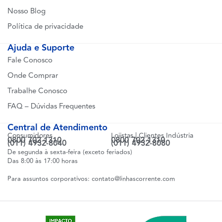
Nosso Blog
Política de privacidade
Ajuda e Suporte
Fale Conosco
Onde Comprar
Trabalhe Conosco
FAQ – Dúvidas Frequentes
Central de Atendimento
Consumidores
Lojistas | Clientes Indústria
0800 702 1310
0800 702 1310
(011) 4932-8040
(011) 4932-8080
De segunda à sexta-feira (exceto feriados)
Das 8:00 às 17:00 horas
Para assuntos corporativos:
contato@linhascorrente.com