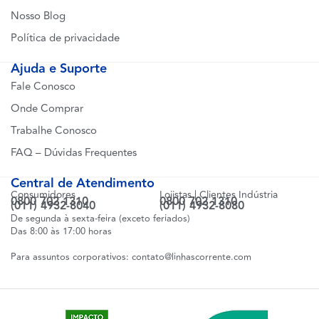
Nosso Blog
Política de privacidade
Ajuda e Suporte
Fale Conosco
Onde Comprar
Trabalhe Conosco
FAQ – Dúvidas Frequentes
Central de Atendimento
Consumidores
Lojistas | Clientes Indústria
0800 702 1310
0800 702 1310
(011) 4932-8040
(011) 4932-8080
De segunda à sexta-feira (exceto feriados)
Das 8:00 às 17:00 horas
Para assuntos corporativos:
contato@linhascorrente.com