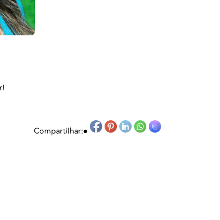
r!
Compartilhar:
●