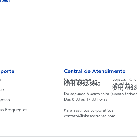
ntes?
uporte
Central de Atendimento
o
Consumidores
Lojistas | Cli
0800 702 1310
(011) 4932-8040
Indústria
0800 702 
(011) 4932
ar
De segunda à sexta-feira (exceto feriad
nosco
Das 8:00 às 17:00 horas
as Frequentes
Para assuntos corporativos:
contato@linhascorrente.com