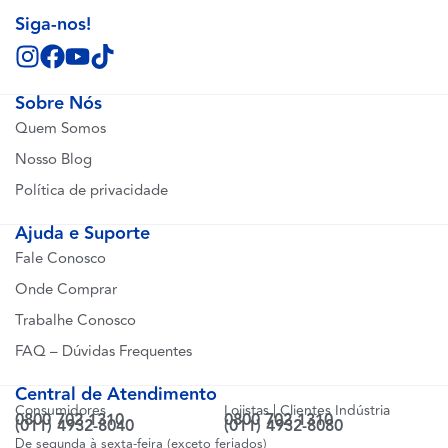
Siga-nos!
Sobre Nós
Quem Somos
Nosso Blog
Política de privacidade
Ajuda e Suporte
Fale Conosco
Onde Comprar
Trabalhe Conosco
FAQ – Dúvidas Frequentes
Central de Atendimento
Consumidores
Lojistas | Clientes Indústria
0800 702 1310
0800 702 1310
(011) 4932-8040
(011) 4932-8080
De segunda à sexta-feira (exceto feriados)