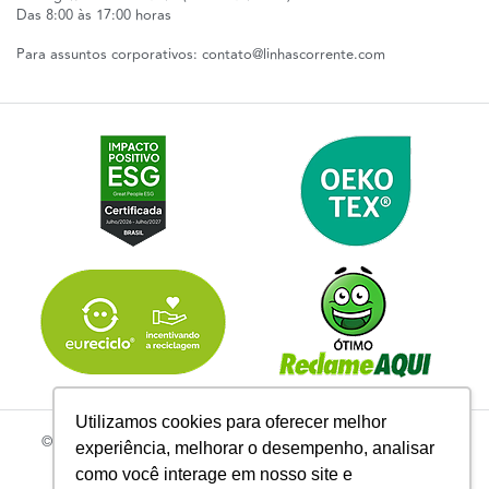
Das 8:00 às 17:00 horas
Para assuntos corporativos:
contato@linhascorrente.com
Utilizamos cookies para oferecer melhor
© 2026 | Todos os Direitos Reservados Linhas Corrente - CNPJ
experiência, melhorar o desempenho, analisar
61.148.052/0001-02
como você interage em nosso site e
R. do Manifesto, 705 - Ipiranga, São Paulo - SP, 04209-000