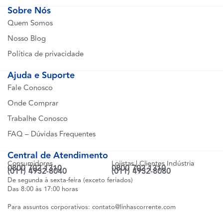
Sobre Nós
Quem Somos
Nosso Blog
Política de privacidade
Ajuda e Suporte
Fale Conosco
Onde Comprar
Trabalhe Conosco
FAQ – Dúvidas Frequentes
Central de Atendimento
Consumidores
Lojistas | Clientes Indústria
0800 702 1310
0800 702 1310
(011) 4932-8040
(011) 4932-8080
De segunda à sexta-feira (exceto feriados)
Das 8:00 às 17:00 horas
Para assuntos corporativos:
contato@linhascorrente.com