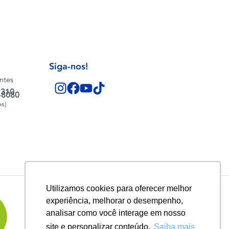
Siga-nos!
entes
1310
-8080
os)
Utilizamos cookies para oferecer melhor
experiência, melhorar o desempenho,
analisar como você interage em nosso
site e personalizar conteúdo.
Saiba mais