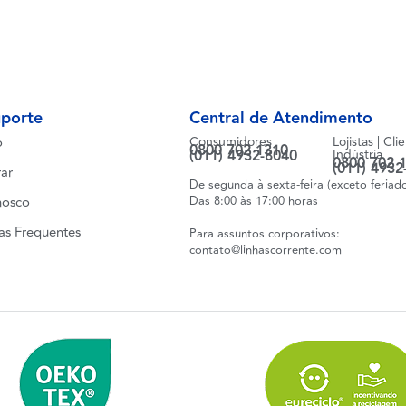
uporte
Central de Atendimento
o
Consumidores
Lojistas | Cli
0800 702 1310
(011) 4932-8040
Indústria
0800 702 
(011) 4932
ar
De segunda à sexta-feira (exceto feriad
nosco
Das 8:00 às 17:00 horas
as Frequentes
Para assuntos corporativos:
contato@linhascorrente.com