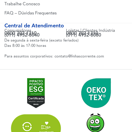
Trabalhe Conosco
FAQ – Dúvidas Frequentes
Central de Atendimento
Consumidores
Lojistas | Clientes Indústria
0800 702 1310
0800 702 1310
(011) 4932-8040
(011) 4932-8080
De segunda à sexta-feira (exceto feriados)
Das 8:00 às 17:00 horas
Para assuntos corporativos:
contato@linhascorrente.com