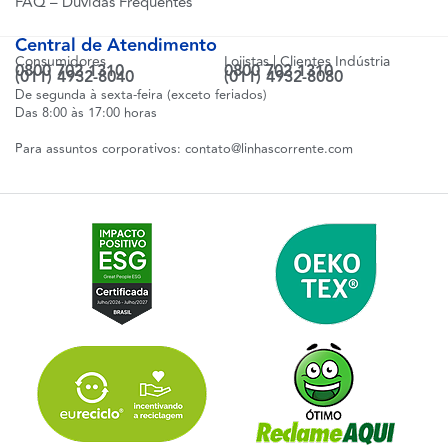
FAQ – Dúvidas Frequentes
Central de Atendimento
Consumidores
Lojistas | Clientes Indústria
0800 702 1310
0800 702 1310
(011) 4932-8040
(011) 4932-8080
De segunda à sexta-feira (exceto feriados)
Das 8:00 às 17:00 horas
Para assuntos corporativos:
contato@linhascorrente.com