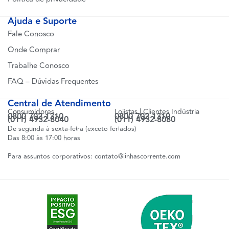
Ajuda e Suporte
Fale Conosco
Onde Comprar
Trabalhe Conosco
FAQ – Dúvidas Frequentes
Central de Atendimento
Consumidores
Lojistas | Clientes Indústria
0800 702 1310
0800 702 1310
(011) 4932-8040
(011) 4932-8080
De segunda à sexta-feira (exceto feriados)
Das 8:00 às 17:00 horas
Para assuntos corporativos:
contato@linhascorrente.com