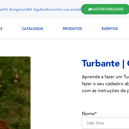
ar
Kit Amigurumi
Kit Agulhas
Encontre sua artesã
SUSTENTABILIDADE
AS
CATÁLOGOS
PRODUTOS
EVENTOS
Turbante |
Aprenda a fazer um Tur
fazer o seu cadastro a
com as instruções de p
Nome*