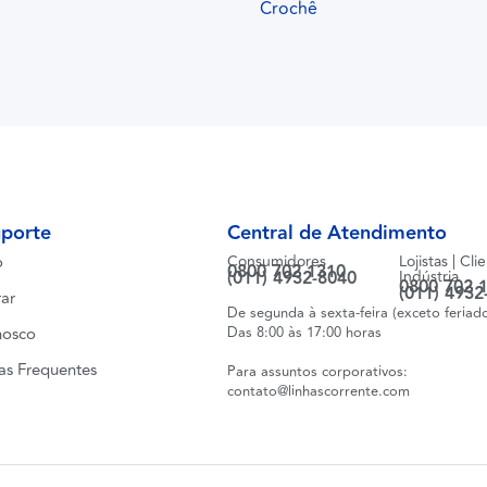
Crochê
uporte
Central de Atendimento
o
Consumidores
Lojistas | Cli
0800 702 1310
(011) 4932-8040
Indústria
0800 702 
(011) 4932
ar
De segunda à sexta-feira (exceto feriad
nosco
Das 8:00 às 17:00 horas
as Frequentes
Para assuntos corporativos:
contato@linhascorrente.com