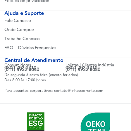
Política de privacidade
Ajuda e Suporte
Fale Conosco
Onde Comprar
Trabalhe Conosco
FAQ – Dúvidas Frequentes
Central de Atendimento
Consumidores
Lojistas | Clientes Indústria
0800 702 1310
0800 702 1310
(011) 4932-8040
(011) 4932-8080
De segunda à sexta-feira (exceto feriados)
Das 8:00 às 17:00 horas
Para assuntos corporativos:
contato@linhascorrente.com