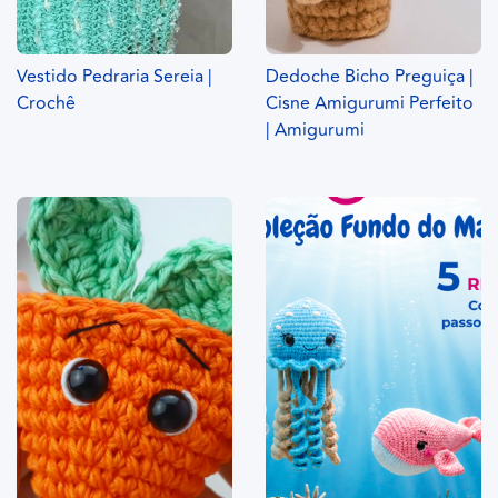
Vestido Pedraria Sereia |
Dedoche Bicho Preguiça |
Crochê
Cisne Amigurumi Perfeito
| Amigurumi