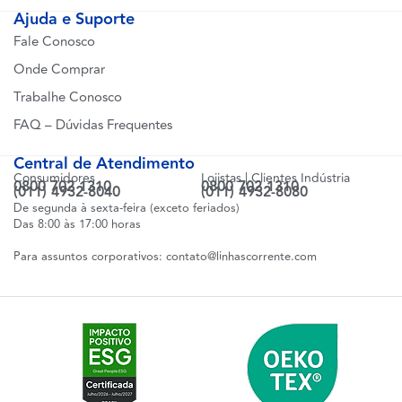
Ajuda e Suporte
Fale Conosco
Onde Comprar
Trabalhe Conosco
FAQ – Dúvidas Frequentes
Central de Atendimento
Consumidores
Lojistas | Clientes Indústria
0800 702 1310
0800 702 1310
(011) 4932-8040
(011) 4932-8080
De segunda à sexta-feira (exceto feriados)
Das 8:00 às 17:00 horas
Para assuntos corporativos:
contato@linhascorrente.com